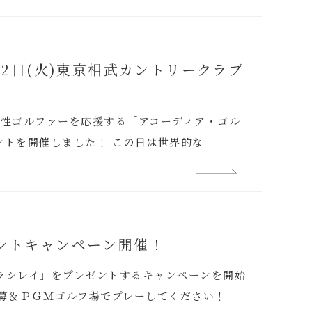
6月2日(火)東京相武カントリークラブ
ラブ 女性ゴルファーを応援する「アコーディア・ゴル
ントを開催しました！ この日は世界的な
ゼントキャンペーン開催！
トブラシレイ」をプレゼントするキャンペーンを開始
応募＆ＰＧＭゴルフ場でプレーしてください！