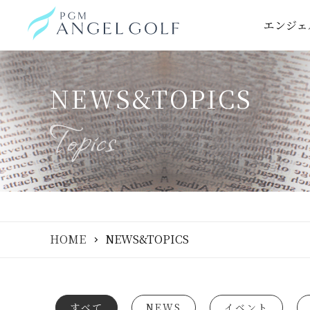
エンジェ
NEWS&TOPICS
HOME
NEWS&TOPICS
すべて
NEWS
イベント