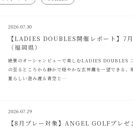
2026.07.30
【LADIES DOUBLES開催レポート】
（福岡県）
絶景のオーシャンビューで楽しむLADIES DOUBLE
の至るところから静かで穏やかな玄界灘を一望できる、
夏らしい澄み渡る青空と…
2026.07.29
【8月プレー対象】ANGEL GOLFプレ