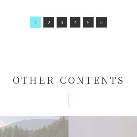
1
2
3
4
5
>
OTHER CONTENTS