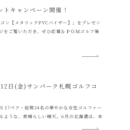
ゼントキャンペーン開催！
ドラゴン【メタリックPVCバイザー】」をプレゼン
ージをご覧いただき、ぜひ応募＆ＰＧＭゴルフ場
6月12日(金)サンパーク札幌ゴルフコ
ES 17ペア・総勢34名の華やかな女性ゴルファー
るような、素晴らしい晴天。6月の北海道は、本