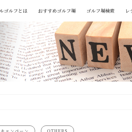
ルゴルフとは
おすすめゴルフ場
ゴルフ場検索
レ
キャンペーン
OTHERS