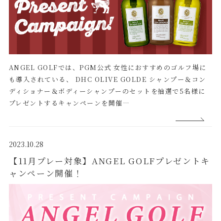
ANGEL GOLFでは、PGM公式 女性におすすめのゴルフ場に
も導入されている、 DHC OLIVE GOLDE シャンプー＆コン
ディショナー＆ボディーシャンプーのセットを抽選で5名様に
プレゼントするキャンペーンを開催…
2023.10.28
【11月プレー対象】ANGEL GOLFプレゼントキ
ャンペーン開催！