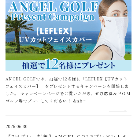
ANGEL GOLFでは、抽選で12名様に「LEFLEX【UVカット
フェイスカバー】」をプレゼントするキャンペーンを開始しま
した。 キャンペーンページをご覧いただき、ぜひ応募＆ＰＧＭ
ゴルフ場でプレーしてください！ &nb…
2026.06.30
【7月プレー対象】ANGEL GOLFプレゼントキ