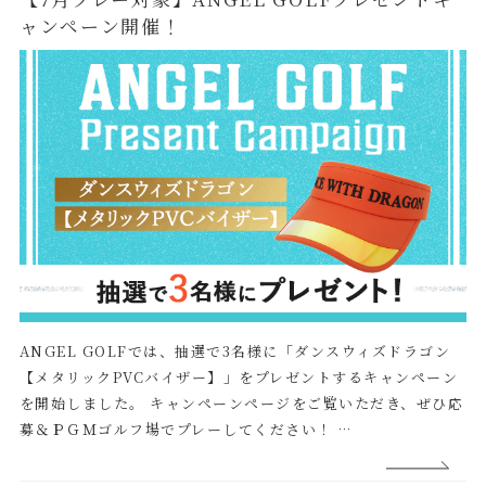
ャンペーン開催！
ANGEL GOLFでは、抽選で3名様に「ダンスウィズドラゴン
【メタリックPVCバイザー】」をプレゼントするキャンペーン
を開始しました。 キャンペーンページをご覧いただき、ぜひ応
募＆ＰＧＭゴルフ場でプレーしてください！ …