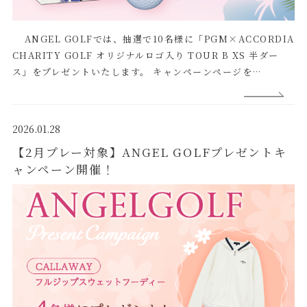
ANGEL GOLFでは、抽選で10名様に「PGM×ACCORDIA
CHARITY GOLF オリジナルロゴ入り TOUR B XS 半ダー
ス」をプレゼントいたします。 キャンペーンページを…
2026.01.28
【2月プレー対象】ANGEL GOLFプレゼントキ
ャンペーン開催！