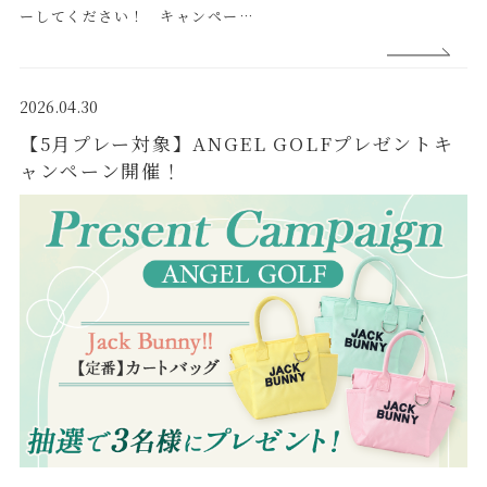
ーしてください！ キャンペー…
2026.04.30
【5月プレー対象】ANGEL GOLFプレゼントキ
ャンペーン開催！