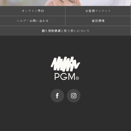
オンライン予約
お客様アンケート
ヘルプ・お問い合わせ
推奨環境
個⼈情報保護と取り扱いについて