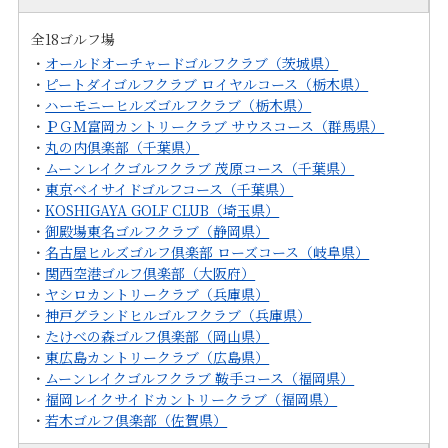
全18ゴルフ場
・
オールドオーチャードゴルフクラブ（茨城県）
・
ピートダイゴルフクラブ ロイヤルコース（栃木県）
・
ハーモニーヒルズゴルフクラブ（栃木県）
・
ＰＧＭ富岡カントリークラブ サウスコース（群馬県）
・
丸の内倶楽部（千葉県）
・
ムーンレイクゴルフクラブ 茂原コース（千葉県）
・
東京ベイサイドゴルフコース（千葉県）
・
KOSHIGAYA GOLF CLUB（埼玉県）
・
御殿場東名ゴルフクラブ（静岡県）
・
名古屋ヒルズゴルフ倶楽部 ローズコース（岐阜県）
・
関西空港ゴルフ倶楽部（大阪府）
・
ヤシロカントリークラブ（兵庫県）
・
神戸グランドヒルゴルフクラブ（兵庫県）
・
たけべの森ゴルフ倶楽部（岡山県）
・
東広島カントリークラブ（広島県）
・
ムーンレイクゴルフクラブ 鞍手コース（福岡県）
・
福岡レイクサイドカントリークラブ（福岡県）
・
若木ゴルフ倶楽部（佐賀県）