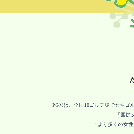
PGMは、全国18ゴルフ場で⼥性ゴルフ
「国際
“より多くの⼥性