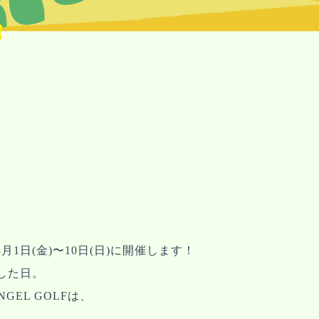
。
。
⽉1⽇(金)〜10⽇(⽇)に開催します！
した日。
EL GOLFは、
。