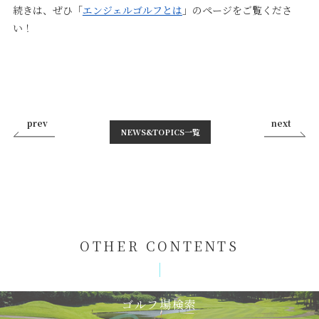
続きは、ぜひ「
エンジェルゴルフとは
」のページをご覧くださ
い！
prev
next
NEWS&TOPICS⼀覧
OTHER CONTENTS
ゴルフ場検索