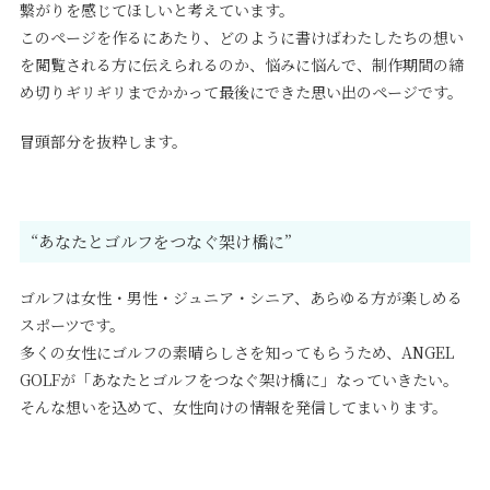
繋がりを感じてほしいと考えています。
このページを作るにあたり、どのように書けばわたしたちの想い
を閲覧される方に伝えられるのか、悩みに悩んで、制作期間の締
め切りギリギリまでかかって最後にできた思い出のページです。
冒頭部分を抜粋します。
“あなたとゴルフをつなぐ架け橋に”
ゴルフは⼥性・男性・ジュニア・シニア、あらゆる⽅が楽しめる
スポーツです。
多くの⼥性にゴルフの素晴らしさを知ってもらうため、ANGEL
GOLFが「あなたとゴルフをつなぐ架け橋に」なっていきたい。
そんな想いを込めて、⼥性向けの情報を発信してまいります。