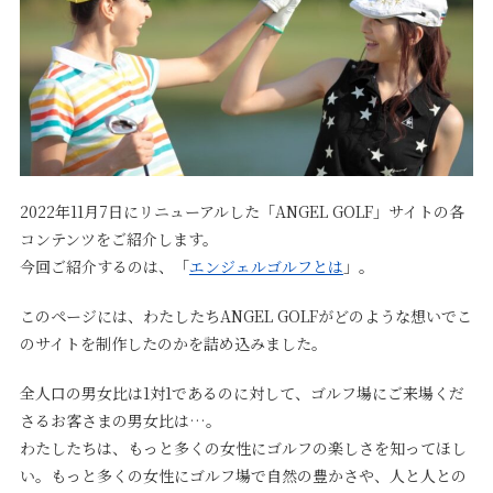
2022年11月7日にリニューアルした「ANGEL GOLF」サイトの各
コンテンツをご紹介します。
今回ご紹介するのは、「
エンジェルゴルフとは
」。
このページには、わたしたちANGEL GOLFがどのような想いでこ
のサイトを制作したのかを詰め込みました。
全人口の男女比は1対1であるのに対して、ゴルフ場にご来場くだ
さるお客さまの男女比は…。
わたしたちは、もっと多くの女性にゴルフの楽しさを知ってほし
い。もっと多くの女性にゴルフ場で自然の豊かさや、人と人との