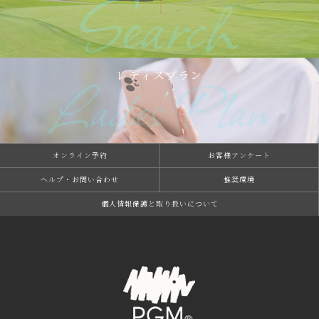
レディスプラン
オンライン予約
お客様アンケート
ヘルプ・お問い合わせ
推奨環境
個⼈情報保護と取り扱いについて