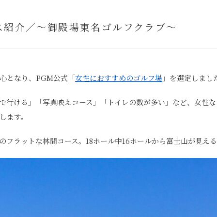
ス紹介／～御殿場東名ゴルフクラブ～
中心となり、PGM公式「
女性におすすめのゴルフ場
」を選定しまし
で行ける」「写真映えコース」「トイレの数が多い」など、女性な
します。
のフラットな林間コース。18ホール中16ホールから富士山が見え