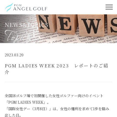
NEWS&TOPICS
2023.03.20
PGM LADIES WEEK 2023 レポートのご紹
介
全国18ゴルフ場で初開催した⼥性ゴルファー向けのイベント
「PGM LADIES WEEK」。
「国際女性デー（3月8日）」は、女性の権利を求めて1歩を踏み
出した日。