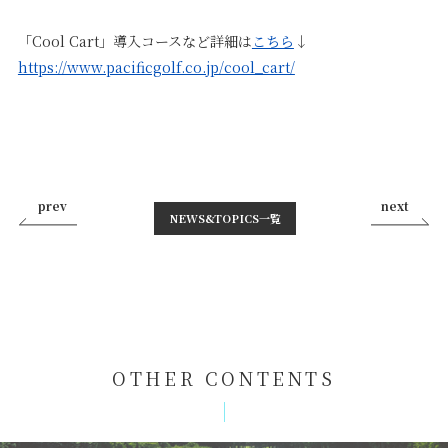
「Cool Cart」導入コースなど詳細は
こちら
↓
https://www.pacificgolf.co.jp/cool_cart/
prev
next
NEWS&TOPICS⼀覧
OTHER CONTENTS