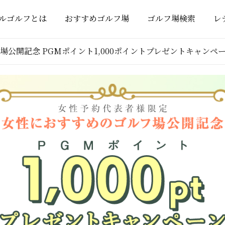
ルゴルフとは
おすすめゴルフ場
ゴルフ場検索
レ
公開記念 PGMポイント1,000ポイントプレゼントキャンペ