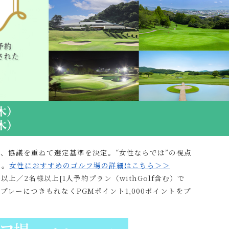
、協議を重ねて選定基準を決定。“女性ならでは”の視点
た。
女性におすすめのゴルフ場の詳細はこちら＞＞
2名様以上[1人予約プラン（withGolf含む）で
レーにつきもれなくPGMポイント1,000ポイントをプ