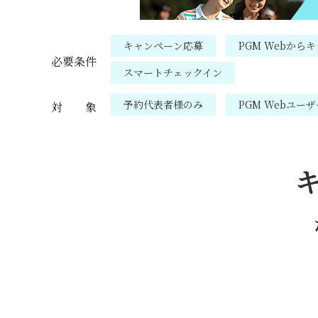
キャンペーン応募
PGM Webか
必要条件
スマートチェックイン
予約代表者様のみ
PGM Webユ
対 象