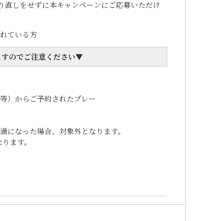
取り直しをせずに本キャンペーンにご応募いただけ
されている方
ます
のでご注意ください▼
ト等）からご予約されたプレー
未満になった場合、対象外となります。
なります。