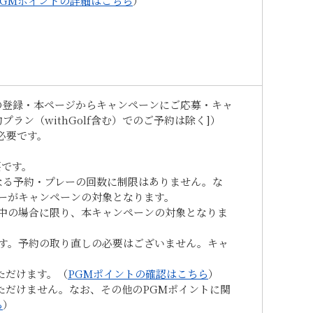
PGMポイントの詳細はこちら
）
の登録・本ページからキャンペーンにご応募・キャ
ラン（withGolf含む）でのご予約は除く]）
必要です。
要です。
なる予約・プレーの回数に制限はありません。な
レーがキャンペーンの対象となります。
中の場合に限り、本キャンペーンの対象となりま
す。予約の取り直しの必要はございません。キャ
いただけます。（
PGMポイントの確認はこちら
）
ただけません。なお、その他のPGMポイントに関
ら
）