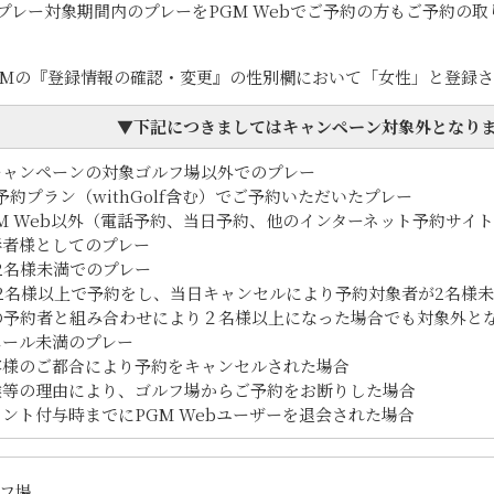
プレー対象期間内のプレーをPGM Webでご予約の方もご予約の
PGMの『登録情報の確認・変更』の性別欄において「女性」と登録
▼下記につきましては
キャンペーン対象外となり
キャンペーンの対象ゴルフ場以外でのプレー
予約プラン（withGolf含む）でご予約いただいたプレー
M Web以外（電話予約、当日予約、他のインターネット予約サイ
伴者様としてのプレー
2名様未満でのプレー
2名様以上で予約をし、当日キャンセルにより予約対象者が2名様
予約者と組み合わせにより２名様以上になった場合でも対象外と
ホール未満のプレー
客様のご都合により予約をキャンセルされた場合
候等の理由により、ゴルフ場からご予約をお断りした場合
ント付与時までにPGM Webユーザーを退会された場合
ルフ場