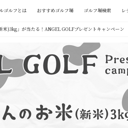
ルゴルフとは
おすすめゴルフ場
ゴルフ場検索
レ
新米)3kg」が当たる！ANGEL GOLFプレゼントキャンペーン