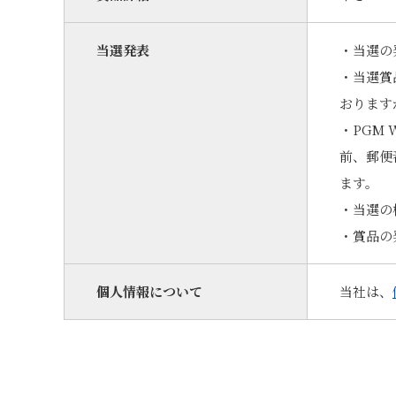
当選発表
・当選の
・当選賞
おります
・PGM
前、郵便
ます。
・当選の
・賞品の
個人情報について
当社は、