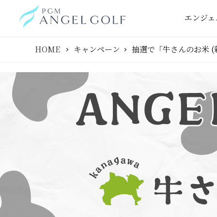
エンジェ
HOME
キャンペーン
抽選で「牛さんのお米 (