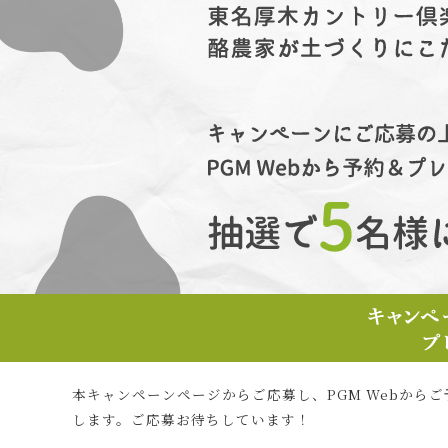
本キャンペーンページからご応募し、PGM Webからご
します。ご応募お待ちしています！