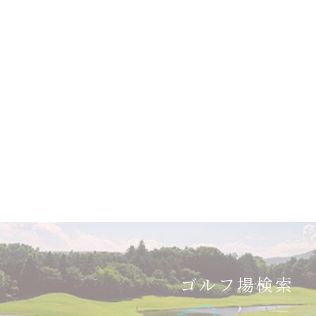
ゴルフ場検索