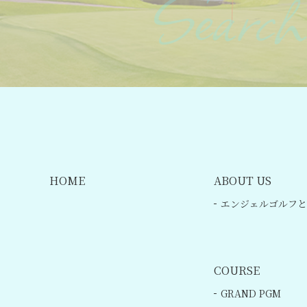
HOME
ABOUT US
エンジェルゴルフと
COURSE
GRAND PGM