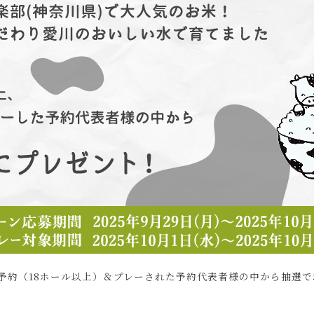
予約（18ホール以上）＆プレーされた予約代表者様の中から抽選で5