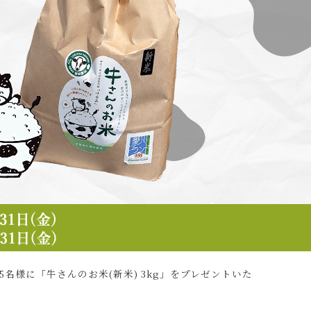
名様に「牛さんのお米(新米) 3kg」をプレゼントいた